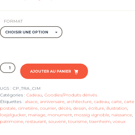
FORMAT
quantité
de
AJOUTER AU PANIER
Carte
postale
UGS :
CP_TRA_CIM
(A6)
Catégories :
Cadeau
,
Goodies/Produits dérivés
+
Étiquettes :
alsace
,
anniversaire
,
architecture
,
cadeau
,
carte
,
carte
Enveloppe
postale
,
cimetière
,
courrier
,
décès
,
dessin
,
écriture
,
illustration
,
-
loejelgucker
,
mariage
,
monument
,
mossig vignoble
,
naissance
,
TRAENHEIM
patrimoine
,
restaurant
,
souvenir
,
tourisme
,
traenheim
,
voeux
-
Eglise