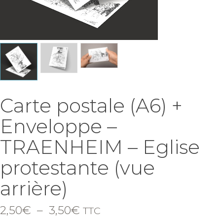
Carte postale (A6) +
Enveloppe –
TRAENHEIM – Eglise
protestante (vue
arrière)
Plage
2,50
€
–
3,50
€
TTC