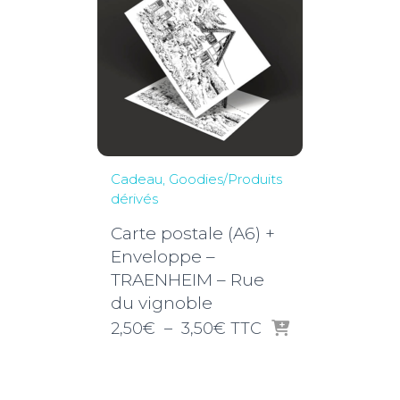
Cadeau
Goodies/Produits
dérivés
Carte postale (A6) +
Enveloppe –
TRAENHEIM – Rue
du vignoble
Plage
2,50
€
–
3,50
€
TTC
de
prix :
2,50€