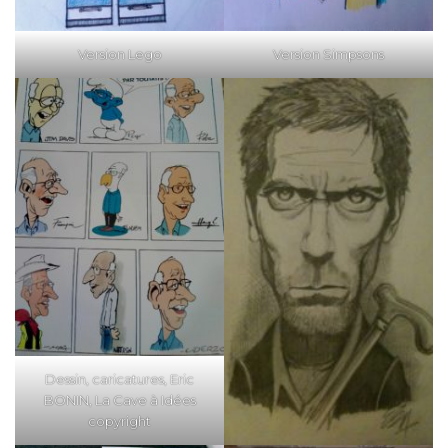
Version Lego
Version Simpsons
Dessin, caricatures, Eric
BONIN, La Cave à Idées
copyright