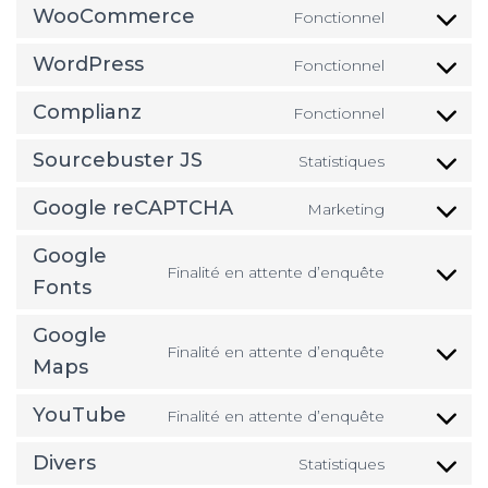
WooCommerce
Fonctionnel
Consent
to
WordPress
Fonctionnel
service
Consent
woocomm
to
Complianz
Fonctionnel
service
Consent
wordpress
to
Sourcebuster JS
Statistiques
service
Consent
complianz
to
Google reCAPTCHA
Marketing
service
Consent
sourcebus
to
Google
js
service
Finalité en attente d’enquête
Consent
Fonts
google-
to
recaptcha
service
Google
Finalité en attente d’enquête
google-
Consent
Maps
fonts
to
service
YouTube
Finalité en attente d’enquête
Consent
google-
to
maps
Divers
Statistiques
service
Consent