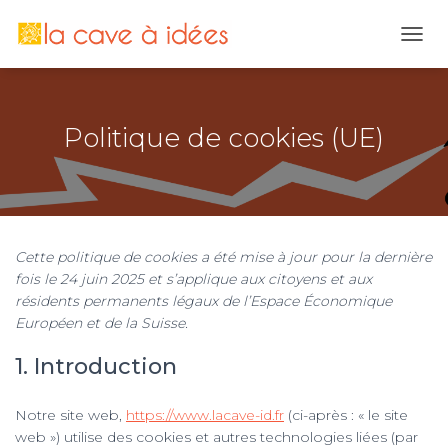
OUVR
Politique de cookies (UE)
Cette politique de cookies a été mise à jour pour la dernière
fois le 24 juin 2025 et s’applique aux citoyens et aux
résidents permanents légaux de l’Espace Économique
Européen et de la Suisse.
1. Introduction
Notre site web,
https://www.lacave-id.fr
(ci-après : « le site
web ») utilise des cookies et autres technologies liées (par