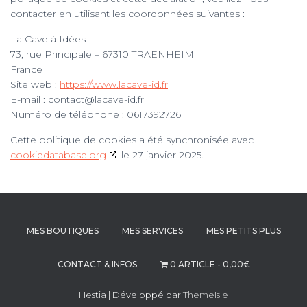
contacter en utilisant les coordonnées suivantes :
La Cave à Idées
73, rue Principale – 67310 TRAENHEIM
France
Site web :
https://www.lacave-id.fr
E-mail :
contact@
lacave-id.fr
Numéro de téléphone : 0617392726
Cette politique de cookies a été synchronisée avec
cookiedatabase.org
le 27 janvier 2025.
MES BOUTIQUES
MES SERVICES
MES PETITS PLUS
CONTACT & INFOS
0 ARTICLE
0,00€
Hestia | Développé par
ThemeIsle