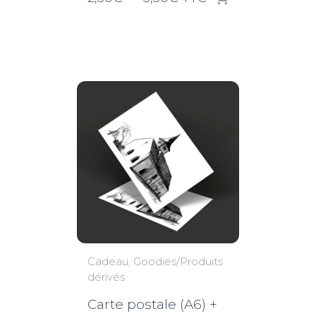
de
prix :
2,50€
à
3,50€
Cadeau
Goodies/Produits
dérivés
Carte postale (A6) +