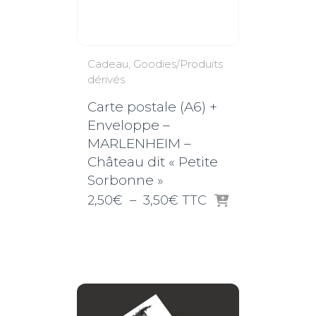
Cadeau
Goodies/Produits
dérivés
Carte postale (A6) +
Enveloppe –
MARLENHEIM –
Château dit « Petite
Sorbonne »
Plage
2,50
€
–
3,50
€
TTC
de
prix :
2,50€
à
3,50€