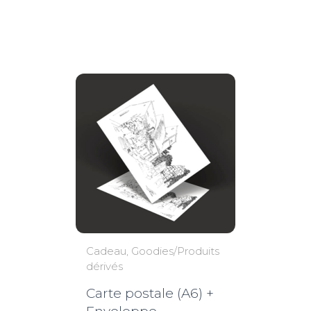
de
prix :
2,50€
à
3,50€
Cadeau
Goodies/Produits
dérivés
Carte postale (A6) +