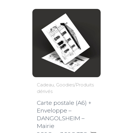
3,50€
Cadeau
Goodies/Produits
dérivés
Carte postale (A6) +
Enveloppe –
DANGOLSHEIM –
Mairie