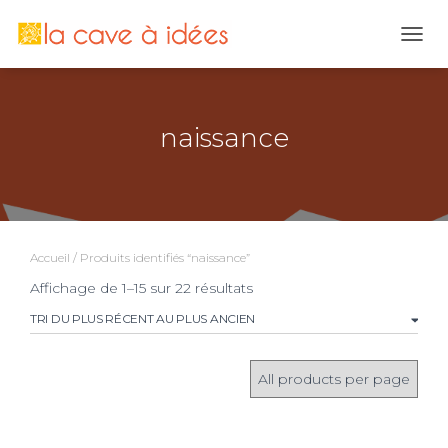
OUVR
naissance
Accueil
/ Produits identifiés “naissance”
Trié
Affichage de 1–15 sur 22 résultats
du
plus
récent
au
plus
ancien