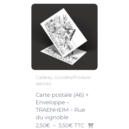
Cadeau
Goodies/Produits
dérivés
Carte postale (A6) +
Enveloppe –
TRAENHEIM – Rue
du vignoble
Plage
2,50
€
–
3,50
€
TTC