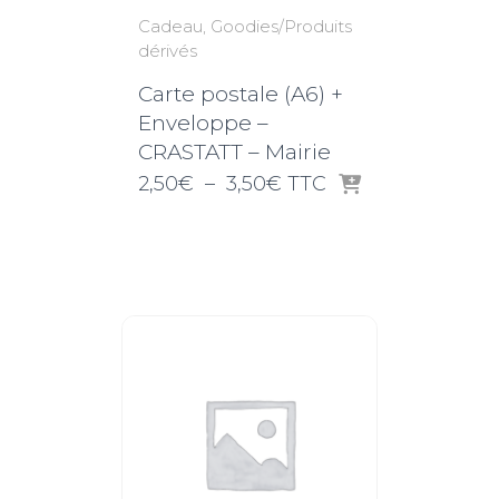
Cadeau
Goodies/Produits
dérivés
Carte postale (A6) +
Enveloppe –
CRASTATT – Mairie
Plage
2,50
€
–
3,50
€
TTC
de
prix :
2,50€
à
3,50€