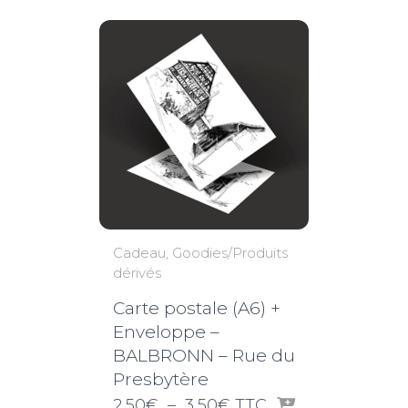
Cadeau
Goodies/Produits
dérivés
Carte postale (A6) +
Enveloppe –
BALBRONN – Rue du
Presbytère
Plage
2,50
€
–
3,50
€
TTC