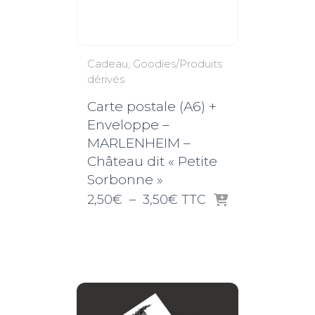
Cadeau
Goodies/Produits
dérivés
Carte postale (A6) +
Enveloppe –
MARLENHEIM –
Château dit « Petite
Sorbonne »
Plage
2,50
€
–
3,50
€
TTC
de
prix :
2,50€
à
3,50€