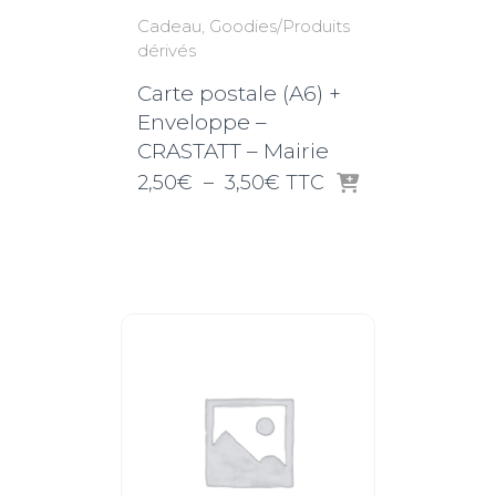
Cadeau
Goodies/Produits
dérivés
Carte postale (A6) +
Enveloppe –
CRASTATT – Mairie
Plage
2,50
€
–
3,50
€
TTC
de
prix :
2,50€
à
3,50€