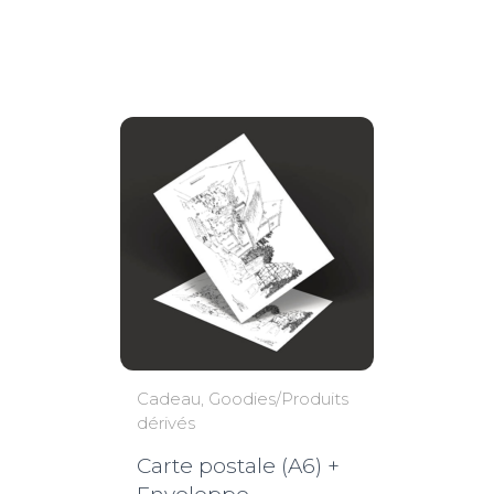
de
prix :
2,50€
à
3,50€
Cadeau
Goodies/Produits
dérivés
Carte postale (A6) +