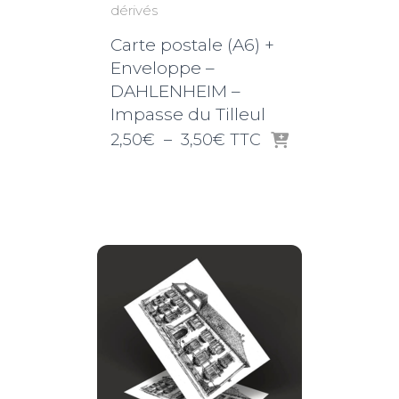
dérivés
Carte postale (A6) +
Enveloppe –
DAHLENHEIM –
Impasse du Tilleul
Plage
2,50
€
–
3,50
€
TTC
de
prix :
2,50€
à
3,50€