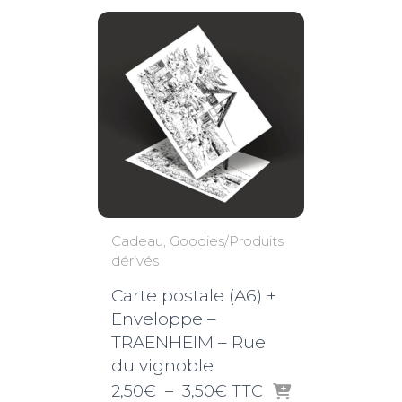
Cadeau
Goodies/Produits
dérivés
Carte postale (A6) +
Enveloppe –
TRAENHEIM – Rue
du vignoble
Plage
2,50
€
–
3,50
€
TTC