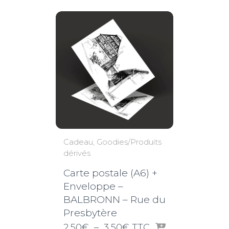
Cadeau
Goodies/Produits
dérivés
Carte postale (A6) +
Enveloppe –
BALBRONN – Rue du
Presbytère
Plage
2,50
€
–
3,50
€
TTC