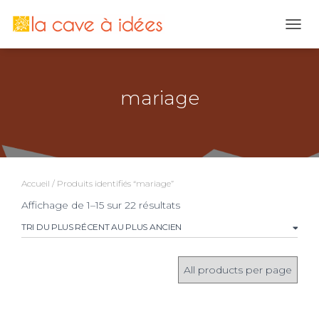
OUVR
mariage
Accueil
/ Produits identifiés “mariage”
Trié
Affichage de 1–15 sur 22 résultats
du
plus
récent
au
plus
ancien