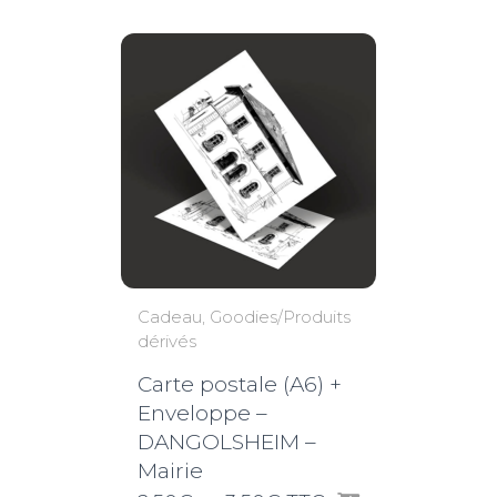
3,50€
Cadeau
Goodies/Produits
dérivés
Carte postale (A6) +
Enveloppe –
DANGOLSHEIM –
Mairie