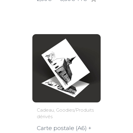
de
prix :
2,50€
à
3,50€
Cadeau
Goodies/Produits
dérivés
Carte postale (A6) +