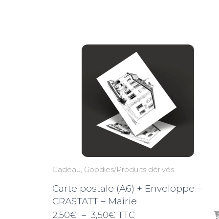
de
prix :
2,50€
à
3,50€
Cadeau
Goodies/Produits dérivés
Carte postale (A6) + Enveloppe –
CRASTATT – Mairie
Plage
2,50
€
–
3,50
€
TTC