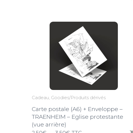
de
prix :
2,50€
à
3,50€
Cadeau
Goodies/Produits dérivés
Carte postale (A6) + Enveloppe –
TRAENHEIM – Eglise protestante
(vue arrière)
Plage