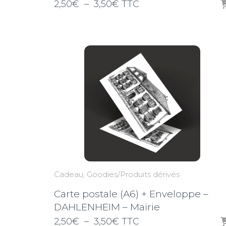
Plage
2,50
€
–
3,50
€
TTC
de
prix :
2,50€
à
3,50€
Cadeau
Goodies/Produits dérivés
Carte postale (A6) + Enveloppe –
DAHLENHEIM – Mairie
Plage
2,50
€
–
3,50
€
TTC