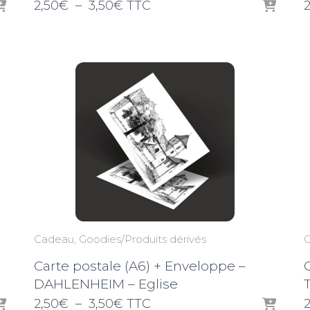
Plage
2,50
€
–
3,50
€
TTC
2
de
prix :
2,50€
à
3,50€
Cadeau
Goodies/Produits dérivés
Carte postale (A6) + Enveloppe –
DAHLENHEIM – Eglise
Plage
2,50
€
–
3,50
€
TTC
2