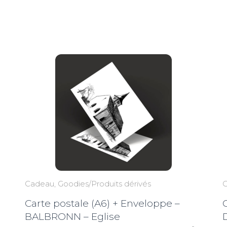
Cadeau
Goodies/Produits dérivés
Carte postale (A6) + Enveloppe –
BALBRONN – Eglise