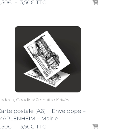
Plage
,50
€
–
3,50
€
TTC
de
prix :
2,50€
à
3,50€
Cadeau
Goodies/Produits dérivés
Carte postale (A6) + Enveloppe –
MARLENHEIM – Mairie
Plage
,50
€
–
3,50
€
TTC