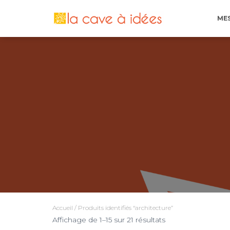
ME
Accueil
/ Produits identifiés “architecture”
Trié
Affichage de 1–15 sur 21 résultats