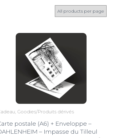
Cadeau
Goodies/Produits dérivés
Carte postale (A6) + Enveloppe –
DAHLENHEIM – Impasse du Tilleul