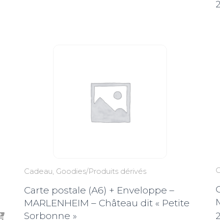
de
2
prix :
2,50€
à
3,50€
Cadeau
Goodies/Produits dérivés
Carte postale (A6) + Enveloppe –
MARLENHEIM – Château dit « Petite
Sorbonne »
2