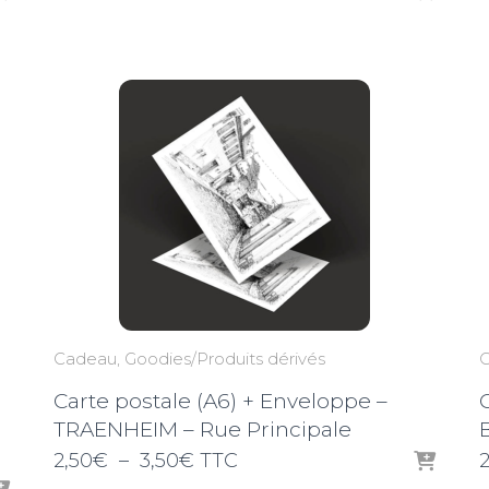
de
prix :
2,50€
à
3,50€
Cadeau
Goodies/Produits dérivés
Carte postale (A6) + Enveloppe –
TRAENHEIM – Rue Principale
Plage
2,50
€
–
3,50
€
TTC
2
de