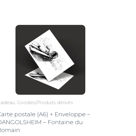
prix :
2,50€
à
3,50€
Cadeau
Goodies/Produits dérivés
Carte postale (A6) + Enveloppe –
DANGOLSHEIM – Fontaine du
Romain