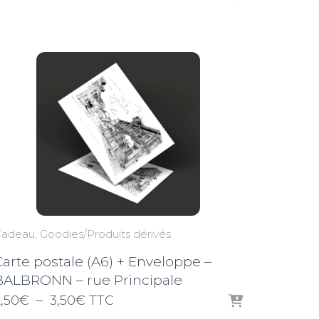
de
prix :
2,50€
à
3,50€
Cadeau
Goodies/Produits dérivés
Carte postale (A6) + Enveloppe –
BALBRONN – rue Principale
Plage
,50
€
–
3,50
€
TTC
de