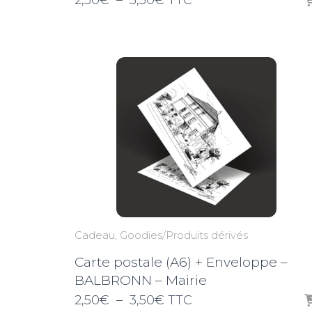
2,50
€
–
3,50
€
TTC
de
prix :
2,50€
à
3,50€
Cadeau
Goodies/Produits dérivés
Carte postale (A6) + Enveloppe –
BALBRONN – Mairie
Plage
2,50
€
–
3,50
€
TTC