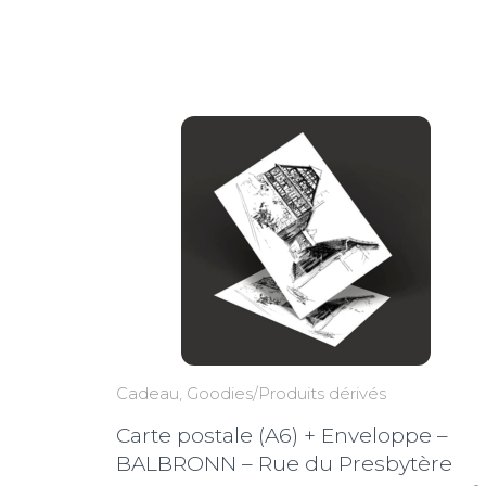
du
plus
récent
au
plus
ancien
Cadeau
Goodies/Produits dérivés
Carte postale (A6) + Enveloppe –
BALBRONN – Rue du Presbytère