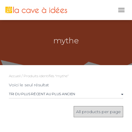
OUVR
mythe
Accueil
/ Produits identifiés “mythe”
Voici le seul résultat