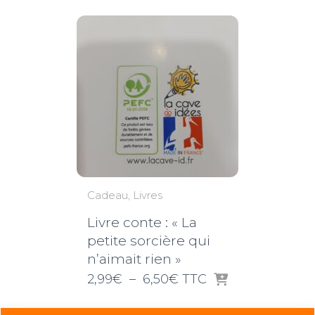
Cadeau
Livres
Livre conte : « La
petite sorcière qui
n’aimait rien »
Plage
2,99
€
–
6,50
€
TTC
de
prix :