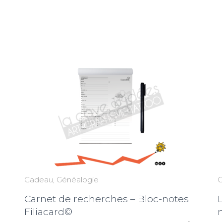
Cadeau
Généalogie
Carnet de recherches – Bloc-notes
L
Filiacard©
n