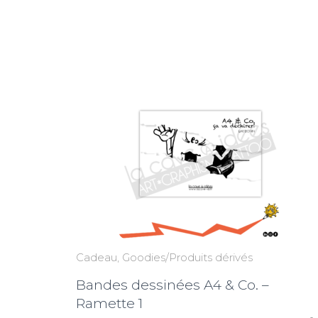
du
plus
récent
au
plus
ancien
Cadeau
Goodies/Produits dérivés
Bandes dessinées A4 & Co. –
Ramette 1