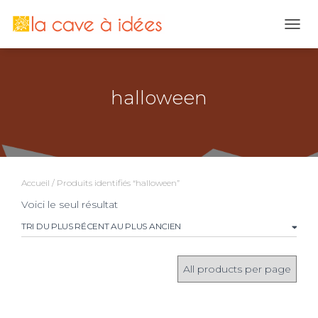
OUVR
halloween
Accueil
/ Produits identifiés “halloween”
Voici le seul résultat