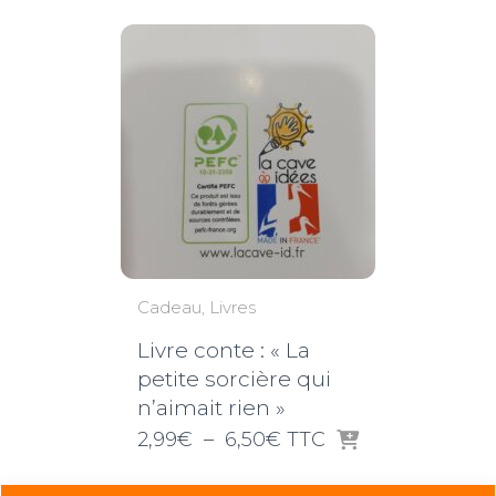
Cadeau
Livres
Livre conte : « La
petite sorcière qui
n’aimait rien »
Plage
2,99
€
–
6,50
€
TTC
de
prix :