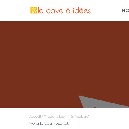
ME
Accueil
/ Produits identifiés “registre”
Voici le seul résultat