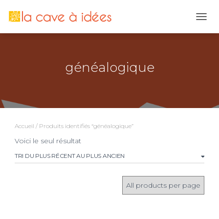
OUVR
généalogique
Accueil
/ Produits identifiés “généalogique”
Voici le seul résultat