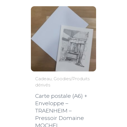
Cadeau
Goodies/Produits
dérivés
Carte postale (A6) +
Enveloppe –
TRAENHEIM –
Pressoir Domaine
MOCHEL