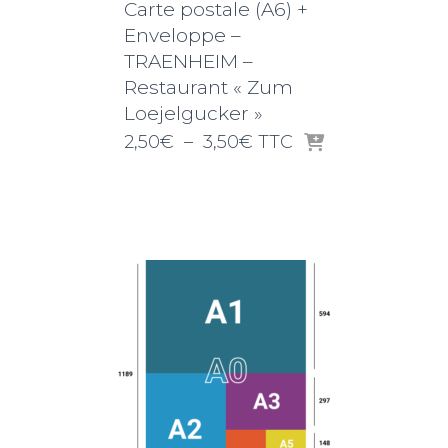
Carte postale (A6) +
Enveloppe –
TRAENHEIM –
Restaurant « Zum
Loejelgucker »
Plage
2,50
€
–
3,50
€
TTC
de
prix :
2,50€
à
3,50€