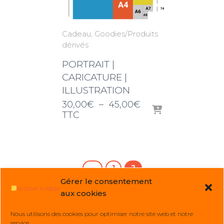
Cadeau
Goodies/Produits
dérivés
PORTRAIT |
CARICATURE |
ILLUSTRATION
Plage
30,00
€
–
45,00
€
de
TTC
prix :
30,00€
à
45,00€
←
1
2
Gérer le consentement
aux cookies
Nous utilisons des cookies pour optimiser notre site web et notre
service.