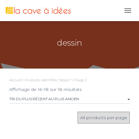
OUVR
dessin
Accueil
/
Produits identifiés “dessin”
/ Page 2
Trié
Affichage de 16–18 sur 18 résultats
du
plus
récent
au
plus
ancien