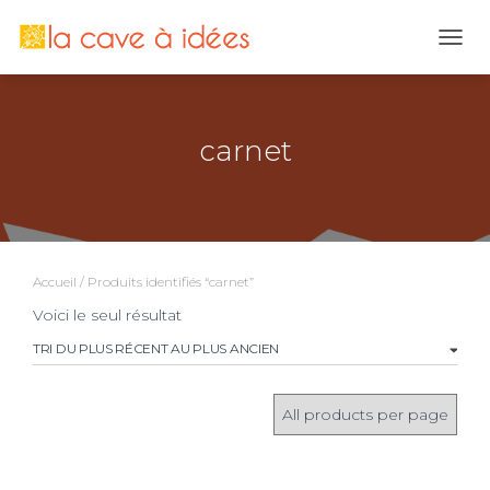
OUVR
carnet
Accueil
/ Produits identifiés “carnet”
Voici le seul résultat